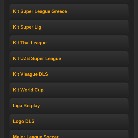
Kit Super League Greece
Kit Super Lig
Kit Thai League
Kit UZB Super League
Kit Vleague DLS
Kit World Cup
Liga Betplay
Logo DLS
Major League Soccer