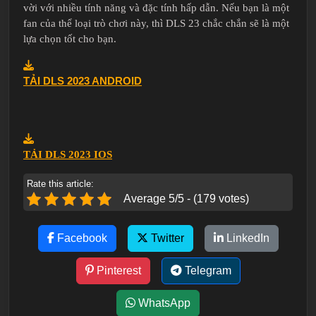
vời với nhiều tính năng và đặc tính hấp dẫn. Nếu bạn là một
fan của thể loại trò chơi này, thì DLS 23 chắc chắn sẽ là một
lựa chọn tốt cho bạn.
TẢI DLS 2023 ANDROID
TẢI DLS 2023 IOS
Rate this article:
Average 5/5 - (179 votes)
Facebook
Twitter
LinkedIn
Pinterest
Telegram
WhatsApp