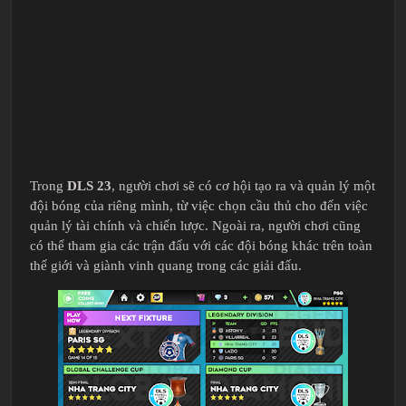
Trong
DLS 23
, người chơi sẽ có cơ hội tạo ra và quản lý một
đội bóng của riêng mình, từ việc chọn cầu thủ cho đến việc
quản lý tài chính và chiến lược. Ngoài ra, người chơi cũng
có thể tham gia các trận đấu với các đội bóng khác trên toàn
thế giới và giành vinh quang trong các giải đấu.