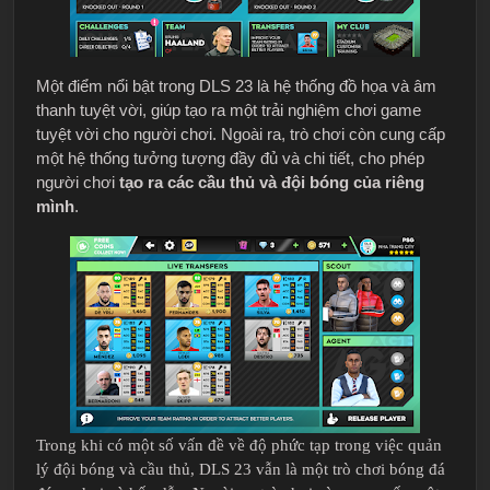
Một điểm nổi bật trong DLS 23 là hệ thống đồ họa và âm
thanh tuyệt vời, giúp tạo ra một trải nghiệm chơi game
tuyệt vời cho người chơi. Ngoài ra, trò chơi còn cung cấp
một hệ thống tưởng tượng đầy đủ và chi tiết, cho phép
người chơi
tạo ra các cầu thủ và đội bóng của riêng
mình
.
Trong khi có một số vấn đề về độ phức tạp trong việc quản
lý đội bóng và cầu thủ, DLS 23 vẫn là một trò chơi bóng đá