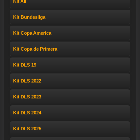
Kit All
Kit Bundesliga
Kit Copa America
Kit Copa de Primera
Kit DLS 19
Kit DLS 2022
Kit DLS 2023
Kit DLS 2024
Kit DLS 2025