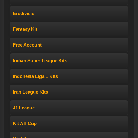
Eredivisie
Fantasy Kit
Free Account
Indian Super League Kits
Indonesia Liga 1 Kits
Iran League Kits
J1 League
Kit Aff Cup