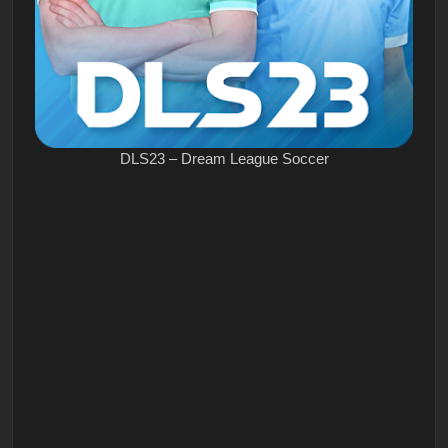
DLS23 – Dream League Soccer