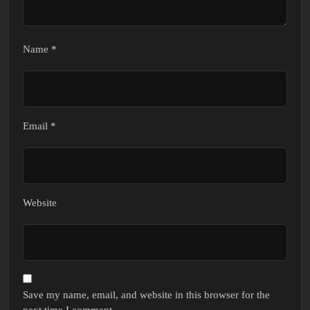
Name
*
Email
*
Website
Save my name, email, and website in this browser for the
next time I comment.