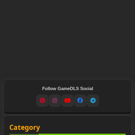
Follow GameDLS Social
Pinterest
Instagram
YouTube
Facebook
Telegram
Category