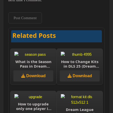
Related Posts
What is the Season
How to Change Kits
Pass in Dream
in DLS 25 (Dream
League Soccer?
League Soccer 2025)
Download
Download
How to upgrade
only one player in
Dream League
Dream League