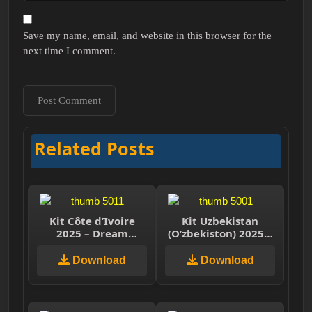
Save my name, email, and website in this browser for the
next time I comment.
Related Posts
Kit Côte d’Ivoire
Kit Uzbekistan
2025 – Dream
(O’zbekiston) 2025 –
League Soccer 2025
Drean League Soccer
2025
Download
Download