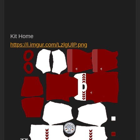
Kit Home
https://i.imgur.com/LzlgUlP.png