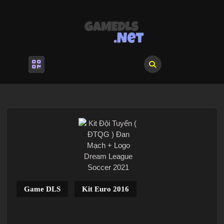
Skip
to
content
Skip
to
content
Open
Menu
Game DLS
Kit Euro 2016