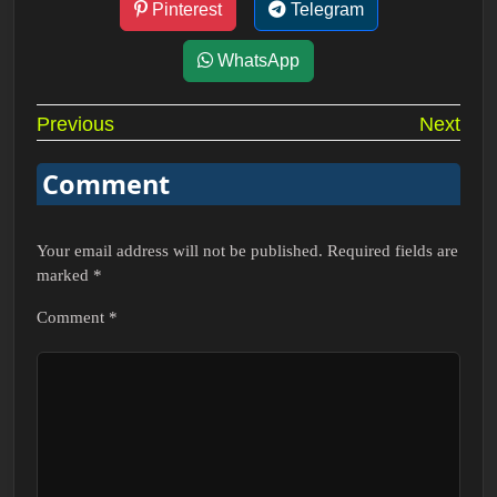
Pinterest
Telegram
WhatsApp
Post
Previous
Next
navigation
Comment
Your email address will not be published.
Required fields are
marked
*
Comment
*