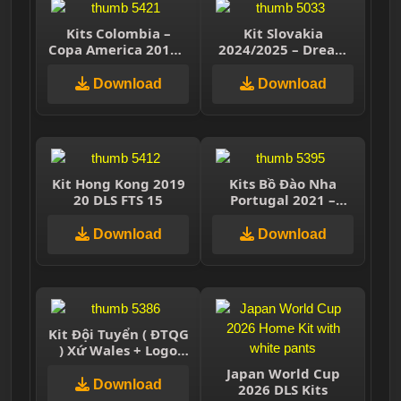
Kits Colombia –
Kit Slovakia
Copa America 2019 –
2024/2025 – Dream
FTS 15/DLS
League Soccer 2025
Download
Download
Kit Hong Kong 2019
Kits Bồ Đào Nha
20 DLS FTS 15
Portugal 2021 –
Dream League
Soccer 2021
Download
Download
Kit Đội Tuyển ( ĐTQG
) Xứ Wales + Logo
Dream League
Japan World Cup
Soccer 2021
Download
2026 DLS Kits