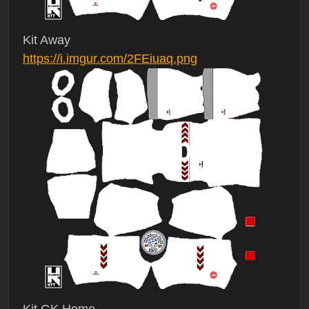
Kit Away
https://i.imgur.com/2FEiuaq.png