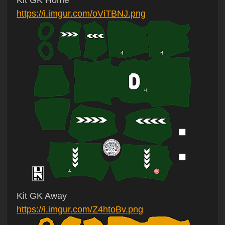
Kit GK Home
https://i.imgur.com/oViTBNJ.png
Kit GK Away
https://i.imgur.com/Z4htoBv.png