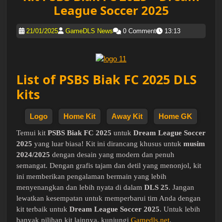
League Soccer 2025
21/01/2025
GameDLS News
0 Comment
13:13
List of PSBS Biak FC 2025 DLS
kits
Logo
Home Kit
Away Kit
Home GK
Temui kit
PSBS Biak FC 2025
untuk
Dream League Soccer
2025
yang luar biasa! Kit ini dirancang khusus untuk
musim
2024/2025
dengan desain yang modern dan penuh
semangat. Dengan grafis tajam dan detil yang menonjol, kit
ini memberikan pengalaman bermain yang lebih
menyenangkan dan lebih nyata di dalam
DLS 25
. Jangan
lewatkan kesempatan untuk memperbarui tim Anda dengan
kit terbaik untuk
Dream League Soccer 2025
. Untuk lebih
banyak pilihan kit lainnya, kunjungi
Gamedls.net
.