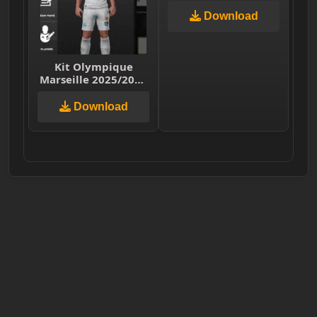
League Soccer 2025
Download
Kit Olympique
Marseille 2025/2026
– Dream League
Soccer 2026
Download