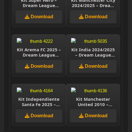
Dream League
2024/2025 – Dream
Soccer 2025
League Soccer 2025
Download
Download
Kit Arema FC 2025 –
Kit India 2024/2025
Dream League
– Dream League
Soccer 2025
Soccer 2025
Download
Download
Kit Independiente
Kit Manchester
Santa Fe 2025 –
United 2010 –
Dream League
Dream League
Soccer 2025
Soccer 2025
Download
Download