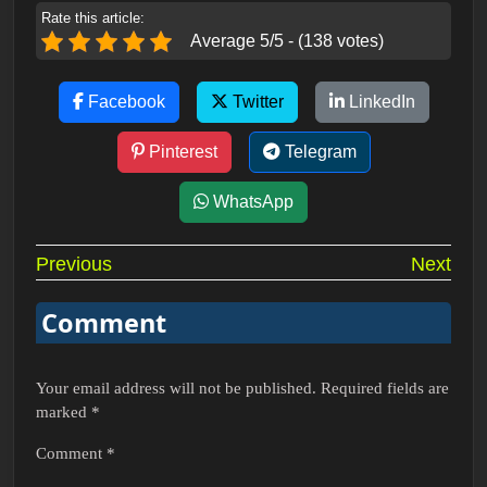
Rate this article:
Average 5/5 - (138 votes)
Facebook
Twitter
LinkedIn
Pinterest
Telegram
WhatsApp
Post
Previous
Next
navigation
Comment
Your email address will not be published.
Required fields are
marked
*
Comment
*