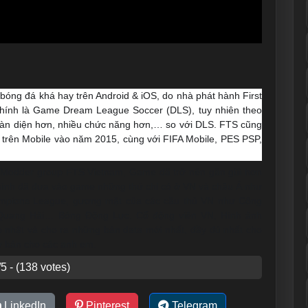
bóng đá khá hay trên Android & iOS, do nhà phát hành First
hính là Game Dream League Soccer (DLS), tuy nhiên theo
toàn diện hơn, nhiều chức năng hơn,… so với DLS. FTS cũng
trê
n Mobile vào năm 2015, cùng với FIFA Mobile, PES PSP,
c Modder group FTS Vietnam, Game đã trở nên gần gũi hơn
mình đã đưa vào game những thứ chỉ có ở VN và châu Á như
mpions League, gương mặt của các cầu thủ VN như Công
 Quang Hải… Bóng Động Lực, Cổ động viên VN, Hình ảnh
nhật và cho ra những bản data mới nhất, đầy đủ nhất cho
ơ bản cho các anh em.
5 - (138 votes)
LinkedIn
Pinterest
Telegram