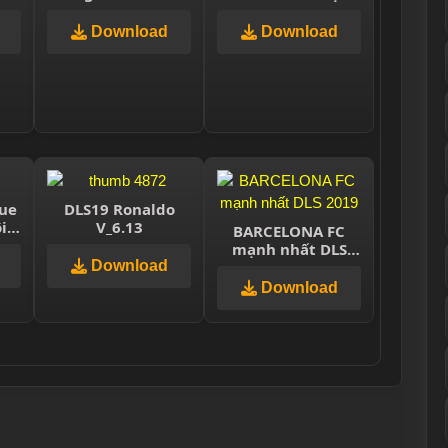
ại
Hòa Phạm
nhật mới nhất
v9.00
Download
Download
ue
DLS19 Ronaldo
i
V_6.13
BARCELONA FC
am
mạnh nhất DLS
í
Download
2019
Download