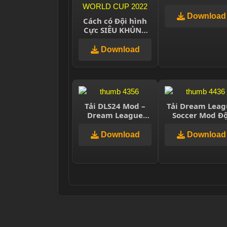
thủ huyền tho
miễn phí
Download
Cách có Đội hình
Cực SIÊU KHỦNG
của VIỆT NAM dự
VL WORLD CUP
Download
2022
Tải DLS24 Mod –
Tải Dream Leag
Dream League
Soccer Mod Độ
Soccer 2024 – Cầu
Tuyển Việt N
thủ VN
2021 Miễn Ph
Download
Download