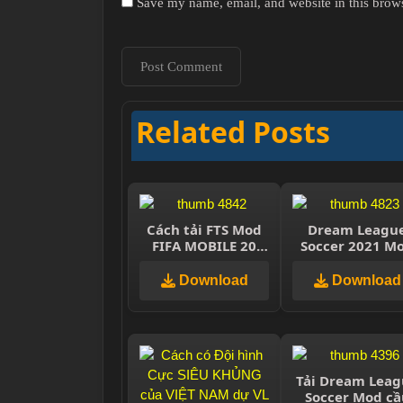
Save my name, email, and website in this brows
Related Posts
Cách tải FTS Mod
Dream Leagu
FIFA MOBILE 20
Soccer 2021 M
|Update Transer
Quang Hải
&Jersey,Best
Download
Download
,Graphics ,300MB
Offline
Tải Dream Leag
Soccer Mod cầ