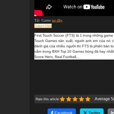
Tải Game
tại đây
Data+Obb
First Touch Soccer (FTS) là 1 trong những game 
Touch Games sản xuất, người anh em của nó c
đánh giá của nhiều người thì FTS là phiên bản 
nằm trong BXH Top 10 Games bóng đá hay nhất 
Score Hero, Real Football,…
Và đặc biệt hơn, qua bàn tay chỉnh sửa của cá
đối với những người chơi ở Việt Nam khi chúng 
giải VĐQG V- League, Cúp Quốc Gia, AFC Cha
Phượng, Tuấn Anh, Xuân Trường, Công Vinh,
Cảnh sát cơ động,… Bên cạnh đó Page luôn cập 
các bạn. Cũng như 1 số video hướng dẫn Mod c
Average 5/
Rate this article:
Facebook
Twitter