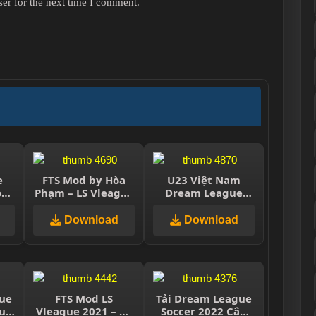
er for the next time I comment.
e
FTS Mod by Hòa
U23 Việt Nam
od
Phạm – LS Vleague
Dream League
2020
Soccer
Download
Download
ue
FTS Mod LS
Tải Dream League
u
Vleague 2021 – by
Soccer 2022 Cập