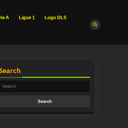
rie A
Ligue 1
Logo DLS
Search
Search
for: