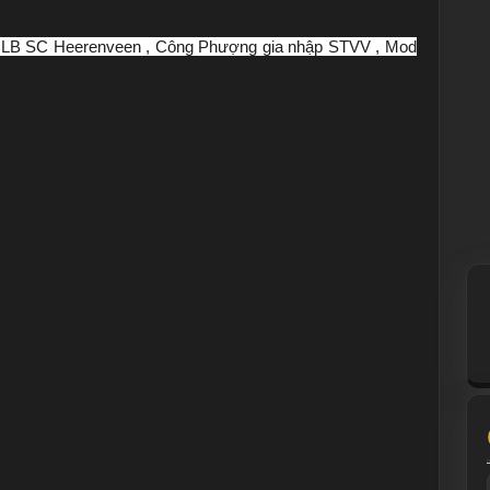
 CLB SC Heerenveen , Công Phượng gia nhập STVV , Mod