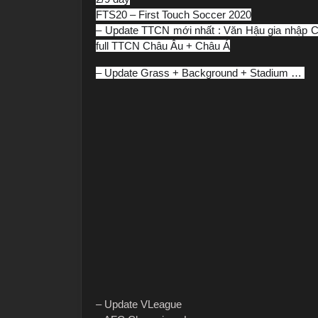
FTS20 – First Touch Soccer 2020
– Update TTCN mới nhất : Văn Hậu gia nhập
full TTCN Châu Âu + Châu Á
– Update Grass + Background + Stadium …
– Update VLeague