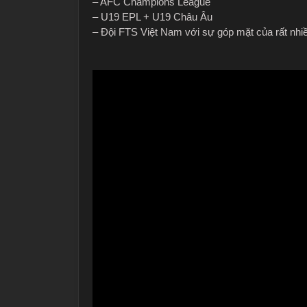
– AFC Champions League
– U19 EPL + U19 Châu Âu
– Đội FTS Việt Nam với sự góp mặt của rất nhi