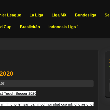
mier League
La Liga
Liga MX
Bundesliga
Se
ld Cup
Brasileirão
Indonesia Liga 1
 2020
:07
rst Touch Soccer 2020
n mình cho lên sàn bản mod mới nhất của mk cho ae chơi