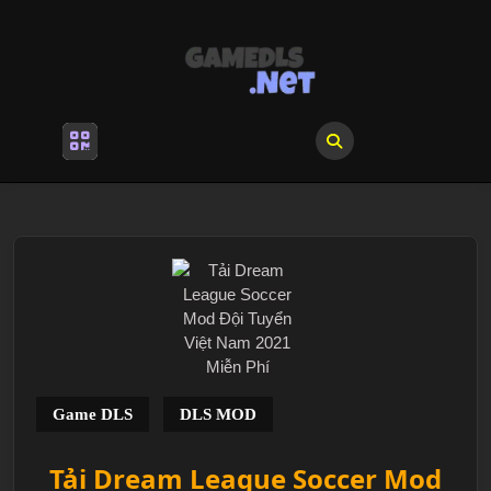
Skip
to
content
Skip
to
content
Open
Menu
Game DLS
DLS MOD
Tải Dream League Soccer Mod