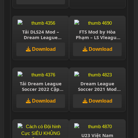
Tải DLS24 Mod –
FTS Mod by Hòa
Dream League
Phạm – LS Vleague
Soccer 2024 – Cầu
2020
thủ VN
Download
Download
Tải Dream League
Dream League
Soccer 2022 Cập
Soccer 2021 Mod
nhật mới nhất v9.00
Quang Hải
Download
Download
U23 Việt Nam