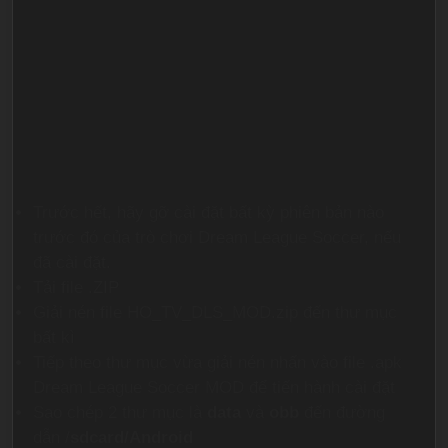
Trước hết, hãy gỡ cài đặt bất kỳ phiên bản nào
trước đó của trò chơi Dream League Soccer, nếu
đã cài đặt.
Tải file .ZIP
Giải nén file HO_TV_DLS_MOD.zip đến thư mục
bất kì
Tiếp theo thư mục vừa giải nén nhấn vào file .apk
Dream League Soccer MOD để tiến hành cài đặt
Sao chép 2 thư mục là
data
và
obb
đến đường
dẫn /
sdcard/Android