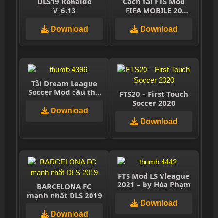
DLS19 Ronaldo
Cách tải FTS Mod
V_6.13
FIFA MOBILE 20
|Update Transer
&Jersey,Best
Download
Download
,Graphics ,300MB
Offline
Tải Dream League
Soccer Mod cầu thủ
FTS20 – First Touch
huyền thoại miễn
Soccer 2020
phí
Download
Download
FTS Mod LS Vleague
2021 – by Hòa Phạm
BARCELONA FC
mạnh nhất DLS 2019
Download
Download