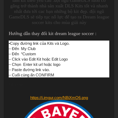
làm kit theo yêu cầu .đội ngũ GameDLS luôn cố
gắng trở thành nhà sản xuất DLS Kits tốt và nhanh
nhất đưa tới cac bạn những bộ kit đẹp. đội ngũ
GameDLS sẽ tiếp tục nỗ lực để tạo ra Dream league
soccer kits cho mùa giải này
Hướng dẫn thay đổi kit dream league soccer :
•Copy đường link của Kits và Logo.
– Đến My Club
– Đến “Custom
– Click vào Edit Kit hoặc Edit Logo
– Chọn Enter kit url hoặc logo
– Paste đường link vào.
– Cuối cùng ấn CONFIRM
Kit &logo
Logo
https://i.imgur.com/NBjXmO6.png