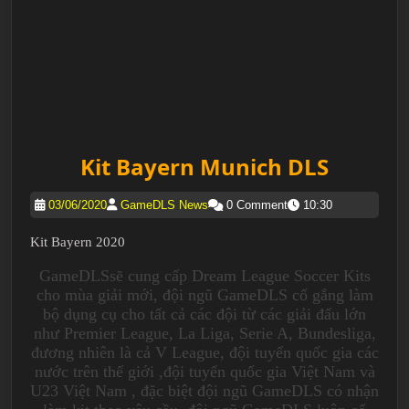
Kit Bayern Munich DLS
03/06/2020
GameDLS News
0 Comment
10:30
Kit Bayern 2020
GameDLSsẽ cung cấp Dream League Soccer Kits
cho mùa giải mới, đội ngũ GameDLS cố gắng làm
bộ dụng cụ cho tất cả các đội từ các giải đấu lớn
như Premier League, La Liga, Serie A, Bundesliga,
đương nhiên là cả V League, đội tuyển quốc gia các
nước trên thế giới ,đội tuyển quốc gia Việt Nam và
U23 Việt Nam , đặc biệt đội ngũ GameDLS có nhận