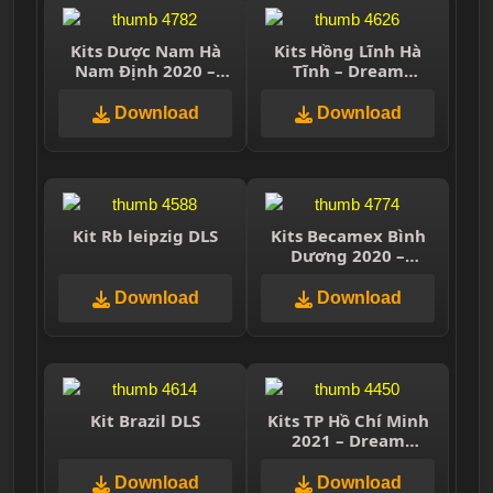
Kits Dược Nam Hà
Kits Hồng Lĩnh Hà
Nam Định 2020 –
Tĩnh – Dream
Dream League
League Soccer 2021
Soccer 2019 & First
Download
Download
Touch Soccer
Kit Rb leipzig DLS
Kits Becamex Bình
Dương 2020 –
Dream League
Soccer 2019 & First
Download
Download
Touch Soccer
Kit Brazil DLS
Kits TP Hồ Chí Minh
2021 – Dream
League Soccer 2021-
2021
Download
Download