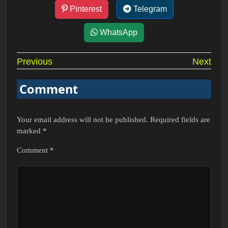
Pinterest
Telegram
WhatsApp
Post
Previous
Next
navigation
Comment
Your email address will not be published.
Required fields are
marked
*
Comment
*