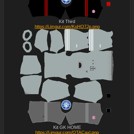
Kit Third
https://i.imgur.com/KoHO7Jp.png
Kit GK HOME
https://i.imgur.com/OTACaxl.png