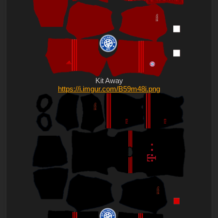
Kit Away
https://i.imgur.com/B59m48i.png