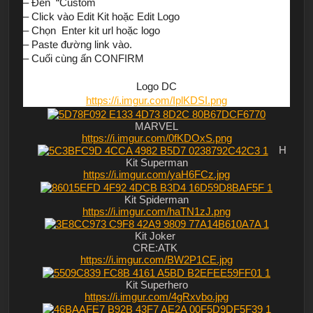
– Đến “Custom
– Click vào Edit Kit hoặc Edit Logo
– Chọn Enter kit url hoặc logo
– Paste đường link vào.
– Cuối cùng ấn CONFIRM
Logo DC
https://i.imgur.com/IplKDSI.png
MARVEL
https://i.imgur.com/0fKDOxS.png
H
Kit Superman
https://i.imgur.com/yaH6FCz.jpg
Kit Spiderman
https://i.imgur.com/haTN1zJ.png
Kit Joker
CRE:ATK
https://i.imgur.com/BW2P1CE.jpg
Kit Superhero
https://i.imgur.com/4gRxvbo.jpg