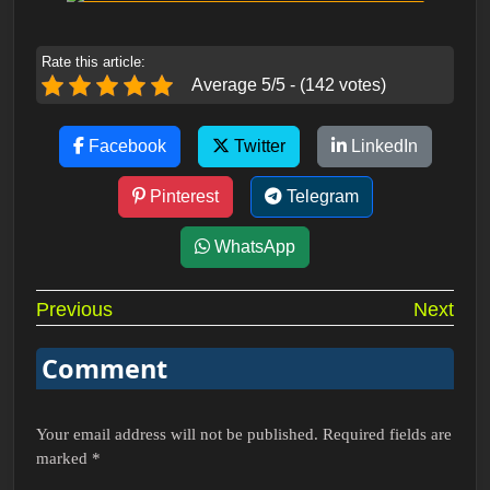
Rate this article:
Average 5/5 - (142 votes)
Facebook
Twitter
LinkedIn
Pinterest
Telegram
WhatsApp
Post
Previous
Next
navigation
Comment
Your email address will not be published.
Required fields are
marked
*