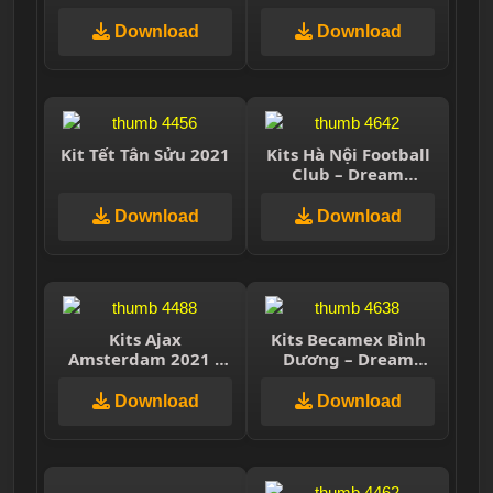
Soccer 2021
Soccer 2021
Download
Download
Kit Tết Tân Sửu 2021
Kits Hà Nội Football
Club – Dream
League Soccer 2021
Download
Download
Kits Ajax
Kits Becamex Bình
Amsterdam 2021 –
Dương – Dream
Dream League
League Soccer 2021
Soccer 2021
Download
Download