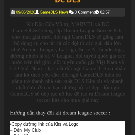
09/06/2020
GameDLS News
0 Comment
02:57
Kit Độc Của Vũ trụ MARVEL và DC
GameDLSsẽ cung cấp Dream League Soccer Kits
cho mùa giải mới, đội ngũ GameDLS cố gắng làm
bộ dụng cụ cho tất cả các đội từ các giải đấu lớn
như Premier League, La Liga, Serie A, Bundesliga,
đương nhiên là cả V League, đội tuyển quốc gia các
nước trên thế giới ,đội tuyển quốc gia Việt Nam và
U23 Việt Nam , đặc biệt đội ngũ GameDLS có nhận
làm kit theo yêu cầu .đội ngũ GameDLS luôn cố
gắng trở thành nhà sản xuất DLS Kits tốt và nhanh
nhất đưa tới cac bạn những bộ kit đẹp. đội ngũ
GameDLS sẽ tiếp tục nỗ lực để tạo ra Dream league
soccer kits cho mùa giải này
Hướng dẫn thay đổi kit dream league soccer :
•Copy đường link của Kits và Logo.
– Đến My Club