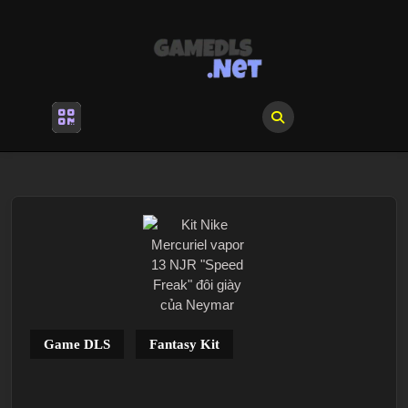
Skip
to
content
Skip
to
content
Open
Menu
Game DLS
Fantasy Kit