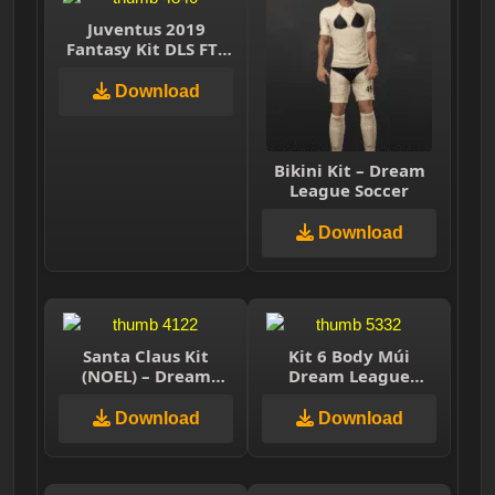
Juventus 2019
Fantasy Kit DLS FTS
15
Download
Bikini Kit – Dream
League Soccer
Download
Santa Claus Kit
Kit 6 Body Múi
(NOEL) – Dream
Dream League
League Soccer 2025
Soccer 2023 – Kit 6
packs
Download
Download