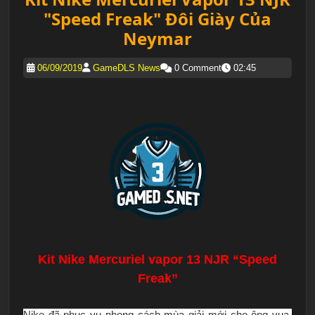
"Speed Freak" Đôi Giày Của
Neymar
06/09/2019
GameDLS News
0 Comment
02:45
Kit Nike Mercuriel vapor 13 NJR “Speed
Freak”
Nike đã phục vụ phong cách mùa giải mới cho ông vua