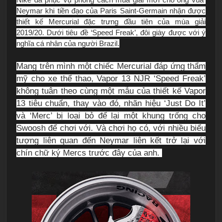
Neymar khi tiền đạo của Paris Saint-Germain nhận được
thiết kế Mercurial đặc trưng đầu tiên của mùa giải
2019/20.
Dưới tiêu đề ‘Speed ​​Freak’, đôi giày được với ý
nghĩa cá nhân của người Brazil.
Mang trên mình một chiếc Mercurial đáp ứng thẩm
mỹ cho xe thể thao, Vapor 13 NJR ‘Speed ​​Freak’
không tuân theo cùng một mẫu của thiết kế Vapor
13 tiêu chuẩn, thay vào đó, nhãn hiệu ‘Just Do It’
và ‘Merc’ bị loại bỏ để lại một khung trống cho
Swoosh để chơi với.
Và chơi họ có, với nhiều biểu
tượng liên quan đến Neymar liên kết trở lại với
chín chữ ký Mercs trước đây của anh.