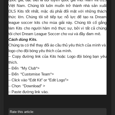
Việt Nam. Chúng tôi luôn muốn trở thành nhà sản xuất
DLS Kits tốt nhất, mặc dù phải đối mặt với những thách
thức lớn. Chúng tôi sẽ tiếp tục nỗ lực để tạo ra Dream
league soccer kits cho mùa giải này. Chúng tôi cố gắng
làm Kits cho người hâm mộ thực sự, bởi vì tất cả chúng
tôi chơi Dream League Soccer cho vui và đầy đam mê.
Cách dùng Kits.
Chúng ta có thể thay đổi áo cầu thủ yêu thích của mình và
logo cho đội bóng yêu thích của mình.
– Copy đường link của Kits hoặc Logo đội bóng bạn yêu
thích.
– Đến “My Club“>
– Đến “Customise Team“>
– Click vào “Edit Kit” or “Edit Logo”>
– Chọn “Download” >
– Paste đường link vào.
Rate this article: