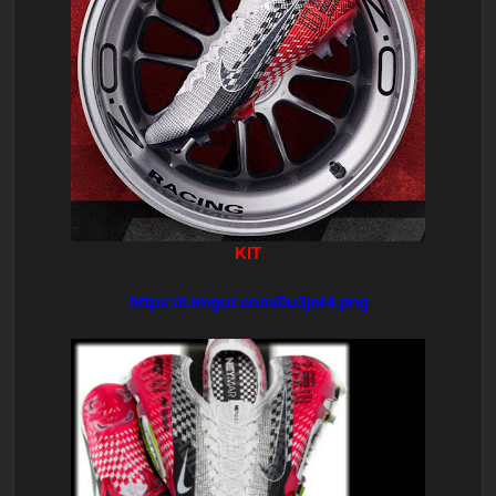
KIT
https://i.imgur.com/0u3jot4.png