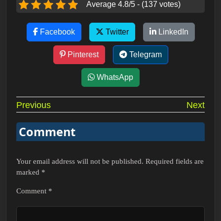
Average 4.8/5 - (137 votes)
Facebook
Twitter
LinkedIn
Pinterest
Telegram
WhatsApp
Post
Previous
Next
navigation
Comment
Your email address will not be published.
Required fields are
marked
*
Comment
*